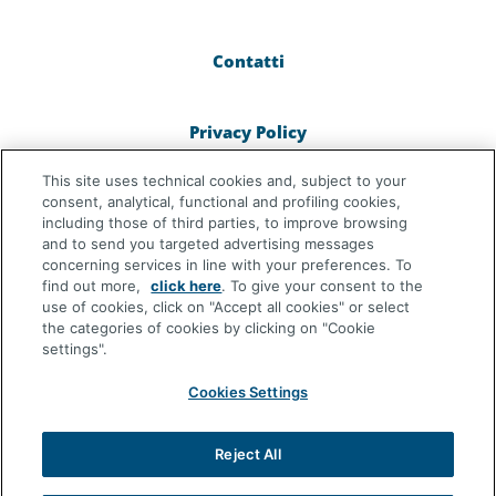
Contatti
Privacy Policy
This site uses technical cookies and, subject to your
Cookie Policy
consent, analytical, functional and profiling cookies,
including those of third parties, to improve browsing
and to send you targeted advertising messages
concerning services in line with your preferences. To
Dichiarazione di Accessibilità
find out more,
click here
. To give your consent to the
use of cookies, click on "Accept all cookies" or select
the categories of cookies by clicking on "Cookie
settings".
Cookies Settings
© osservatorioentirnp.it 2023 - Cattolica
Assicurazioni è un marchio commerciale di
Generali Italia S.p.A.
- Partita IVA del Gruppo
Reject All
Assicurazioni Generali S.p.A. 01333550323