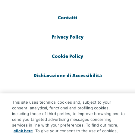
Contatti
Privacy Policy
Cookie Policy
Dichiarazione di Accessibilità
This site uses technical cookies and, subject to your
consent, analytical, functional and profiling cookies,
© osservatorioentirnp.it 2023 - Cattolica
including those of third parties, to improve browsing and to
Assicurazioni è un marchio commerciale di
send you targeted advertising messages concerning
Generali Italia S.p.A.
- Partita IVA del Gruppo
services in line with your preferences. To find out more,
Assicurazioni Generali S.p.A. 01333550323
click here
. To give your consent to the use of cookies,