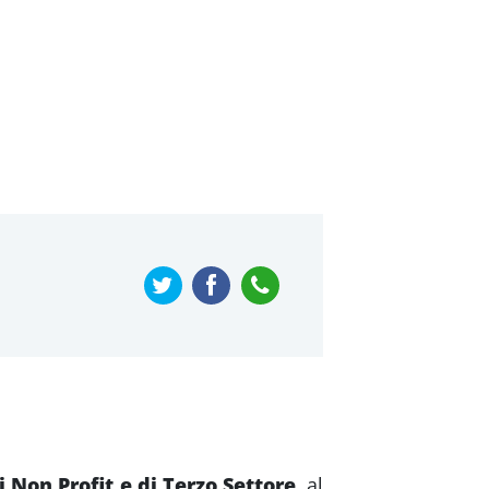
i Non Profit e di Terzo Settore
, al