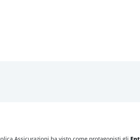
olica Assicurazioni ha visto come protagonisti gli
Ent