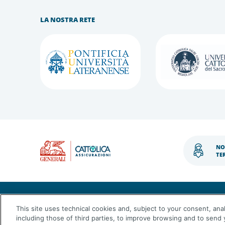
LA NOSTRA RETE
NO
TE
This site uses technical cookies and, subject to your consent, analy
© osservatorioentirnp.it 2023 - Cattolica Assicu
01333550323
including those of third parties, to improve browsing and to sen