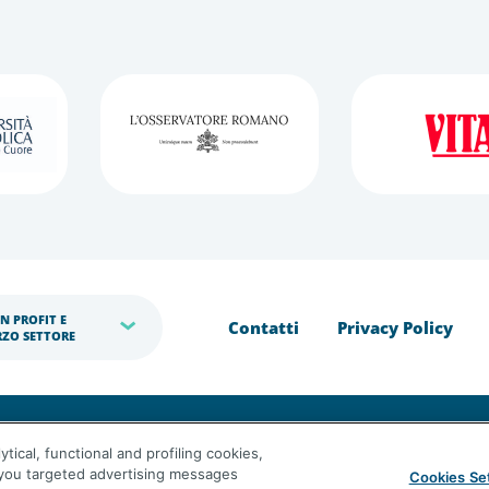
N PROFIT E 
Contatti
Privacy Policy
RZO SETTORE
tical, functional and profiling cookies,
razioni è un marchio commerciale di Generali Italia S.p.A.
d you targeted advertising messages
Cookies Se