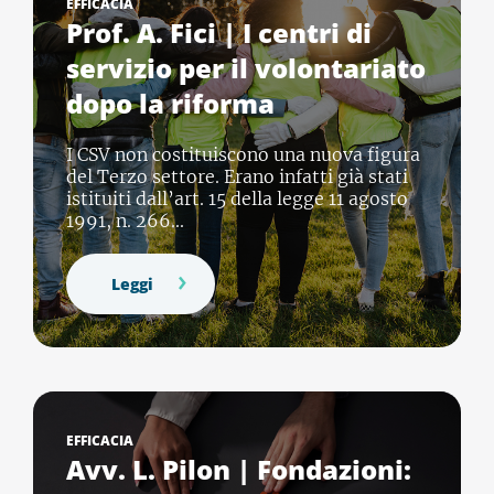
EFFICACIA
Prof. A. Fici | I centri di
servizio per il volontariato
dopo la riforma
I CSV non costituiscono una nuova figura
del Terzo settore. Erano infatti già stati
istituiti dall’art. 15 della legge 11 agosto
1991, n. 266...
Leggi
EFFICACIA
Avv. L. Pilon | Fondazioni: