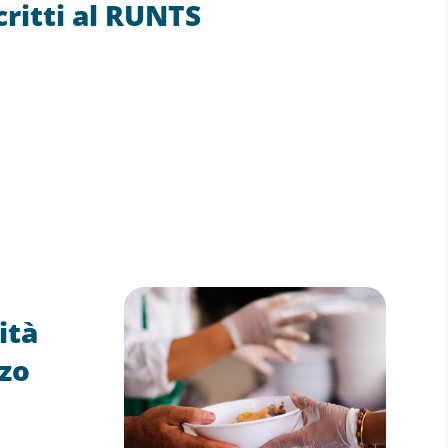
critti al RUNTS
ità
rzo