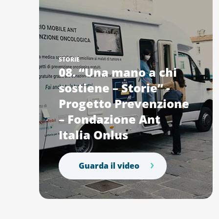
STORIE
08. “Una mano a chi
sostiene – Storie” -
Progetto Prevenzione
– Fondazione Ant
Italia Onlus
Guarda il video