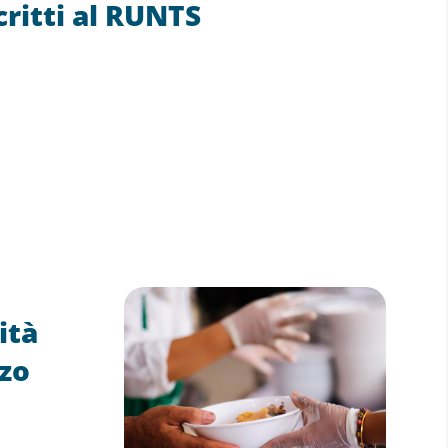
critti al RUNTS
ità
rzo